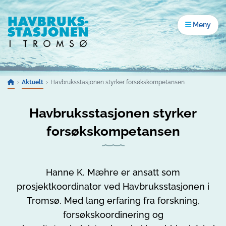
Gå til innhold
Åpne men
Meny
Aktuelt
Havbruksstasjonen styrker forsøkskompetansen
Havbruksstasjonen styrker
forsøkskompetansen
Hanne K. Mæhre er ansatt som
prosjektkoordinator ved Havbruksstasjonen i
Tromsø. Med lang erfaring fra forskning,
forsøkskoordinering og