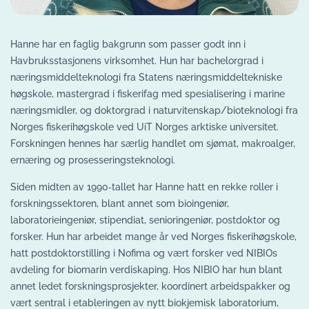
Hanne har en faglig bakgrunn som passer godt inn i
Havbruksstasjonens virksomhet. Hun har bachelorgrad i
næringsmiddelteknologi fra Statens næringsmiddeltekniske
høgskole, mastergrad i fiskerifag med spesialisering i marine
næringsmidler, og doktorgrad i naturvitenskap/bioteknologi fra
Norges fiskerihøgskole ved UiT Norges arktiske universitet.
Forskningen hennes har særlig handlet om sjømat, makroalger,
ernæring og prosesseringsteknologi.
Siden midten av 1990‑tallet har Hanne hatt en rekke roller i
forskningssektoren, blant annet som bioingeniør,
laboratorieingeniør, stipendiat, senioringeniør, postdoktor og
forsker. Hun har arbeidet mange år ved Norges fiskerihøgskole,
hatt postdoktorstilling i Nofima og vært forsker ved NIBIOs
avdeling for biomarin verdiskaping. Hos NIBIO har hun blant
annet ledet forskningsprosjekter, koordinert arbeidspakker og
vært sentral i etableringen av nytt biokjemisk laboratorium,