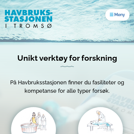
Gå til innhold
Åpne men
Meny
Hjem
Unikt verktøy for forskning
På Havbruksstasjonen finner du fasiliteter og
kompetanse for alle typer forsøk.