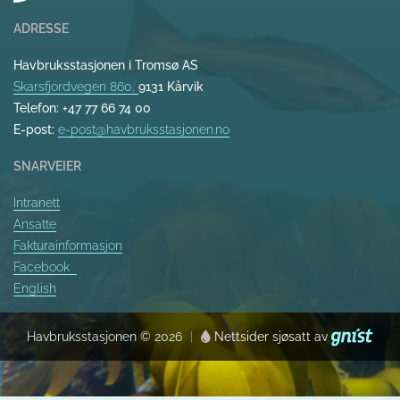
ADRESSE
Havbruksstasjonen i Tromsø AS
Skarsfjordvegen 860,
9131 Kårvik
Telefon: +47 77 66 74 00
E-post:
e-post@havbruksstasjonen.no
SNARVEIER
Intranett
Ansatte
Fakturainformasjon
Facebook
English
Havbruksstasjonen © 2026
Nettsider sjøsatt av