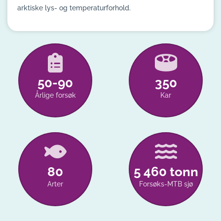
arktiske lys- og temperaturforhold.
50-90
350
Årlige forsøk
Kar
80
5 460 tonn
Arter
Forsøks-MTB sjø