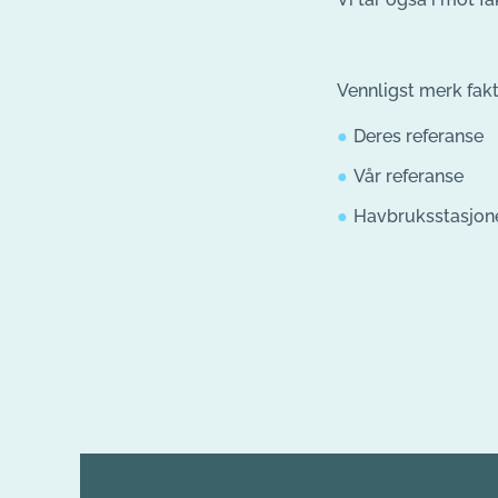
Vennligst merk fak
Deres referanse
Vår referanse
Havbruksstasjone