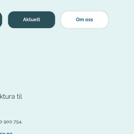
Aktuelt
Om oss
tura til
0 900 754.
ice.no