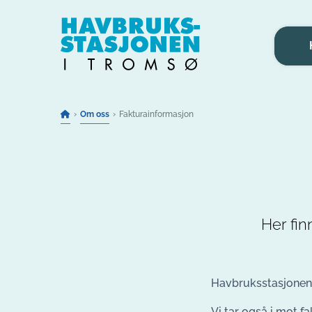
Gå til innhold
Om oss
Fakturainformasjon
Her fin
Havbruksstasjonen 
Vi tar også i mot fa