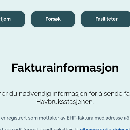
Hjem
Forsøk
Fasiliteter
Fakturainformasjon
ner du nødvendig informasjon for å sende fak
Havbruksstasjonen.
er registrert som mottaker av EHF-faktura med adresse 98
ktura i pdf-format, sendt enkeltvis til
980900754@autoinvo