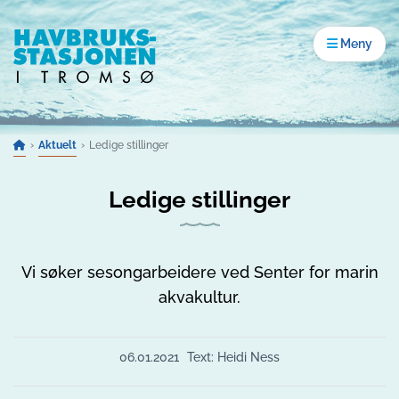
Gå til innhold
Åpne men
Meny
Aktuelt
Ledige stillinger
Ledige stillinger
Vi søker sesongarbeidere ved Senter for marin
akvakultur.
06.01.2021
Text: Heidi Ness