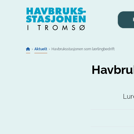
Gå til innhold
Aktuelt
Havbruksstasjonen som lærlingbedrift
Havbru
Lur