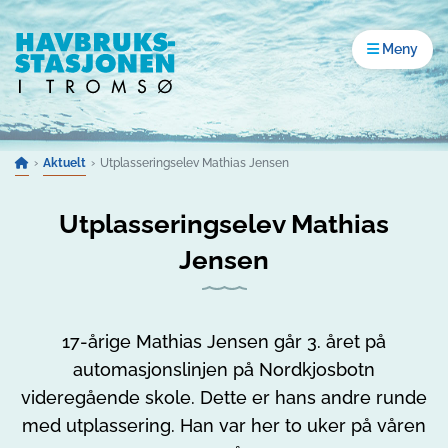
Gå til innhold
Åpne men
Meny
Aktuelt
Utplasseringselev Mathias Jensen
Utplasseringselev Mathias
Jensen
17-årige Mathias Jensen går 3. året på
automasjonslinjen på Nordkjosbotn
videregående skole. Dette er hans andre runde
med utplassering. Han var her to uker på våren