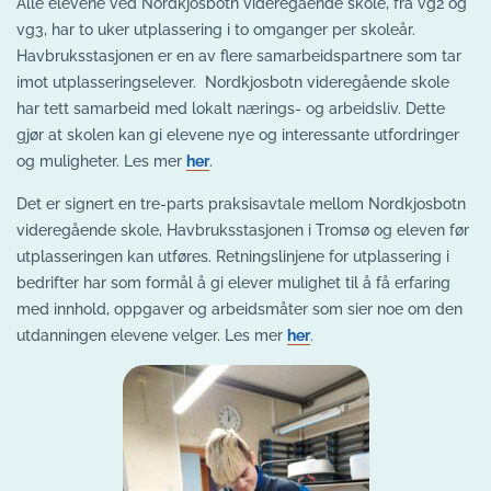
Alle elevene ved Nordkjosbotn videregående skole, fra vg2 og
vg3, har to uker utplassering i to omganger per skoleår.
Havbruksstasjonen er en av flere samarbeidspartnere som tar
imot utplasseringselever. Nordkjosbotn videregående skole
har tett samarbeid med lokalt nærings- og arbeidsliv. Dette
gjør at skolen kan gi elevene nye og interessante utfordringer
og muligheter. Les mer
her
.
Det er signert en tre-parts praksisavtale mellom Nordkjosbotn
videregående skole, Havbruksstasjonen i Tromsø og eleven før
utplasseringen kan utføres. Retningslinjene for utplassering i
bedrifter har som formål å gi elever mulighet til å få erfaring
med innhold, oppgaver og arbeidsmåter som sier noe om den
utdanningen elevene velger. Les mer
her
.