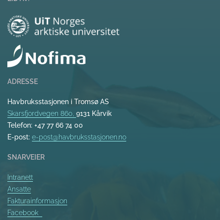
ADRESSE
Havbruksstasjonen i Tromsø AS
Skarsfjordvegen 860,
9131 Kårvik
Telefon: +47 77 66 74 00
E-post:
e-post@havbruksstasjonen.no
SNARVEIER
Intranett
Ansatte
Fakturainformasjon
Facebook